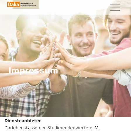
Skip
to
content
Impressum
Diensteanbieter
Darlehenskasse der Studierendenwerke e. V.