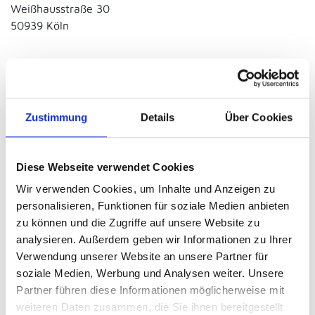
Weißhausstraße 30
50939 Köln
Kontaktmöglichkeiten
E-Mail-Adresse:
info@daka-darlehen.de
Telefon: 0221 78955-260
Zustimmung
Details
Über Cookies
Fax: 0221 78955-266
Vertretungsberechtigte Personen
Diese Webseite verwendet Cookies
Vertretungsberechtigt:
Wir verwenden Cookies, um Inhalte und Anzeigen zu
Geschäftsführender Vorstand: Dr. Christoph Holtwisch
personalisieren, Funktionen für soziale Medien anbieten
(Vorsitzender), Jörg J. Schmitz (stellv. Vorsitzender), Dr.
zu können und die Zugriffe auf unsere Website zu
Insa Deeken
analysieren. Außerdem geben wir Informationen zu Ihrer
Verwendung unserer Website an unsere Partner für
Audiovisuelle Mediendienste
soziale Medien, Werbung und Analysen weiter. Unsere
Sitzland: Deutschland
Partner führen diese Informationen möglicherweise mit
Zuständige Regulierungs-, bzw. Aufsichtsbehörde:
weiteren Daten zusammen, die Sie ihnen bereitgestellt